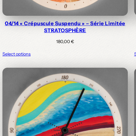
04/14 « Crépuscule Suspendu » – Série Limitée
STRATOSPHÈRE
180,00
€
Select options