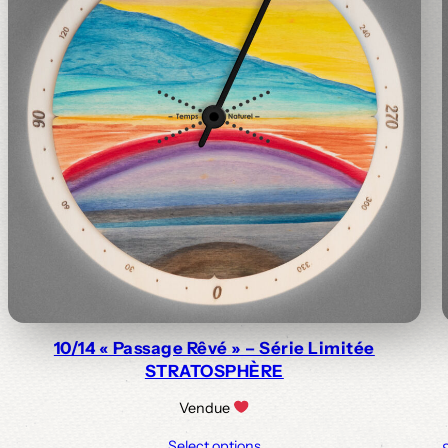
10/14 « Passage Rêvé » – Série Limitée
STRATOSPHÈRE
Vendue
Select options